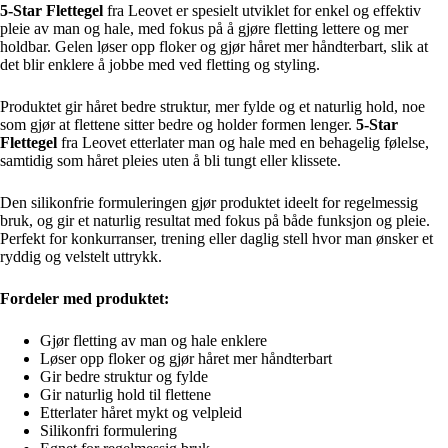
5-Star Flettegel
fra Leovet er spesielt utviklet for enkel og effektiv
pleie av man og hale, med fokus på å gjøre fletting lettere og mer
holdbar. Gelen løser opp floker og gjør håret mer håndterbart, slik at
det blir enklere å jobbe med ved fletting og styling.
Produktet gir håret bedre struktur, mer fylde og et naturlig hold, noe
som gjør at flettene sitter bedre og holder formen lenger.
5-Star
Flettegel
fra Leovet etterlater man og hale med en behagelig følelse,
samtidig som håret pleies uten å bli tungt eller klissete.
Den silikonfrie formuleringen gjør produktet ideelt for regelmessig
bruk, og gir et naturlig resultat med fokus på både funksjon og pleie.
Perfekt for konkurranser, trening eller daglig stell hvor man ønsker et
ryddig og velstelt uttrykk.
Fordeler med produktet:
Gjør fletting av man og hale enklere
Løser opp floker og gjør håret mer håndterbart
Gir bedre struktur og fylde
Gir naturlig hold til flettene
Etterlater håret mykt og velpleid
Silikonfri formulering