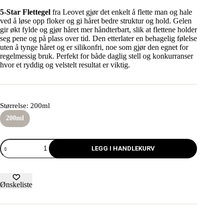
5-Star Flettegel
fra Leovet gjør det enkelt å flette man og hale
ved å løse opp floker og gi håret bedre struktur og hold. Gelen
gir økt fylde og gjør håret mer håndterbart, slik at flettene holder
seg pene og på plass over tid. Den etterlater en behagelig følelse
uten å tynge håret og er silikonfri, noe som gjør den egnet for
regelmessig bruk. Perfekt for både daglig stell og konkurranser
hvor et ryddig og velstelt resultat er viktig.
Størrelse
: 200ml
200ml
LEGG I HANDLEKURV
Ønskeliste