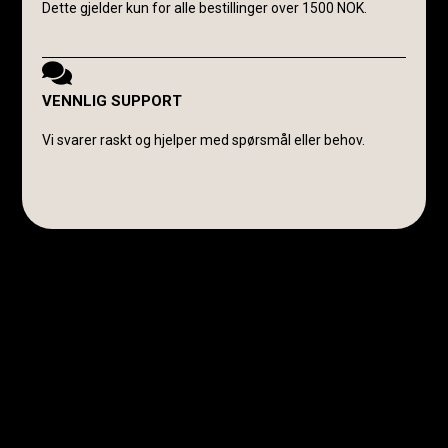
Dette gjelder kun for alle bestillinger over 1500 NOK.
VENNLIG SUPPORT
Vi svarer raskt og hjelper med spørsmål eller behov.
Avanti Cavalli Wasmuth
E-post:
post@avanticavalli.no
Telefon:
+47 915 14 104
Organisasjonsnummer:
985 284 407