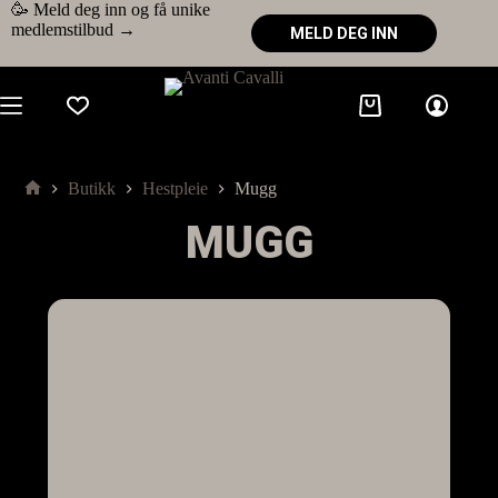
🥳 Meld deg inn og få unike
medlemstilbud →
MELD DEG INN
Butikk
Hestpleie
Mugg
MUGG