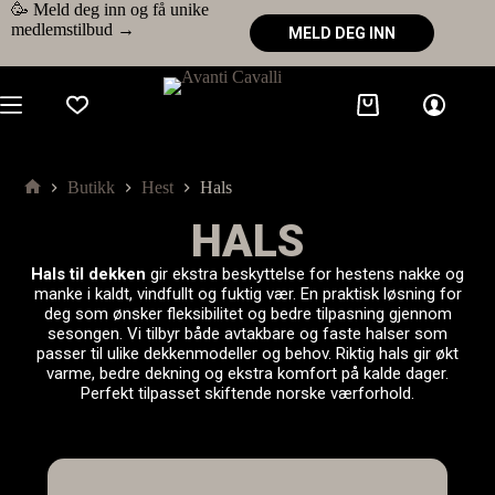
🥳 Meld deg inn og få unike
medlemstilbud →
MELD DEG INN
Butikk
Hest
Hals
HALS
Hals til dekken
gir ekstra beskyttelse for hestens nakke og
manke i kaldt, vindfullt og fuktig vær. En praktisk løsning for
deg som ønsker fleksibilitet og bedre tilpasning gjennom
sesongen. Vi tilbyr både avtakbare og faste halser som
passer til ulike dekkenmodeller og behov. Riktig hals gir økt
varme, bedre dekning og ekstra komfort på kalde dager.
Perfekt tilpasset skiftende norske værforhold.