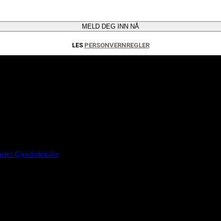
MELD DEG INN NÅ
LES
PERSONVERNREGLER
eter
Gjordedeksler