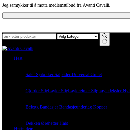
Jeg samtykker til å motta medlemstilbud fra Avanti Cavalli.
Ingen
resultater
Hest
Sadelutstyr
Saler
Sjabraker
Salpader
Universal Gullet
Rideutstyr
Gjorder
Stigbøyler
Stigbøylereimer
Stigbøyledeksler
Nyh
Beinbeskyttelse
Belegg
Bandasjer
Bandasjeunderlag
Kopper
Komfort
Dekken
Ørehetter
Hals
Hestepleie