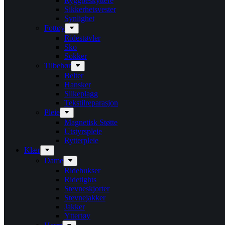
Ryggbeskyttere
Sikkerhetsvester
Synlighet
Fottøy
Ridestøvler
Sko
Sokker
Tilbehør
Belter
Hansker
Silkeplagg
Tekstilreparasjon
Pleie
Magnetisk Støtte
Utstyrspleie
Rytterpleie
Klær
Dame
Ridebukser
Ridetights
Stevneskjorter
Stevnejakker
Jakker
Yttertøy