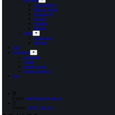
Hudproblemer
Kløe og allergi
Sensitive dyr
Ørerens
Potepleie
Sårpleie
Utstyr
Utstyrspleie
Tilbehør
Stall
Kolleksjon
Magnetisk
Tweed
Avanti Cavalli
Derma-produkter
Sett
E-post:
post@avanticavalli.no
Telefon:
+47 915 14 104