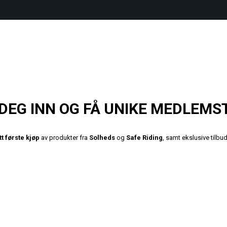
DEG INN OG FÅ UNIKE MEDLEMS
tt første kjøp
av produkter fra
Solheds
og
Safe Riding
, samt ekslusive tilb