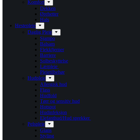
Komfort
Dekken
Ørehetter
Hals
Hestepleie
Daglig Pleie
Sjampo
Balsam
Flekkfjerner
Barriere
Solbeskyttelse
Lærpleie
Pleietilbehør
Hudpleie
Allergisk hud
Flass
Hudfold
Tørr og sensitiv hud
Hotspot
Hudinfeksjon
Elefanthud/Hud sprekker
Pelspleie
Glans
Styling