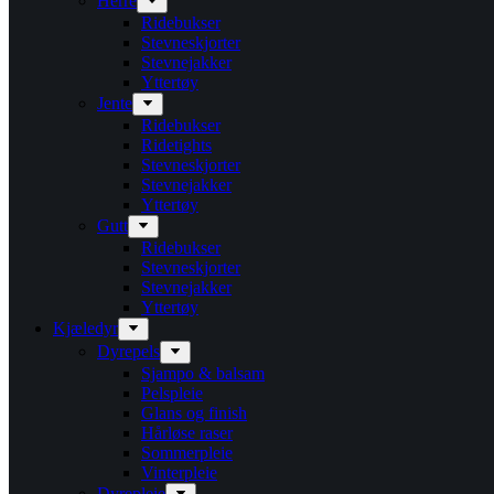
Herre
Ridebukser
Stevneskjorter
Stevnejakker
Yttertøy
Jente
Ridebukser
Ridetights
Stevneskjorter
Stevnejakker
Yttertøy
Gutt
Ridebukser
Stevneskjorter
Stevnejakker
Yttertøy
Kjæledyr
Dyrepels
Sjampo & balsam
Pelspleie
Glans og finish
Hårløse raser
Sommerpleie
Vinterpleie
Dyrepleie