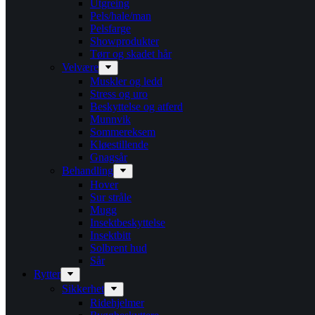
Utgreing
Pels/hale/man
Pelsfarge
Showprodukter
Tørr og skadet hår
Velvære
Muskler og ledd
Stress og uro
Beskyttelse og atferd
Munnvik
Sommereksem
Kløestillende
Gnagsår
Behandling
Hover
Sur stråle
Mugg
Insektbeskyttelse
Insektbitt
Solbrent hud
Sår
Rytter
Sikkerhet
Ridehjelmer