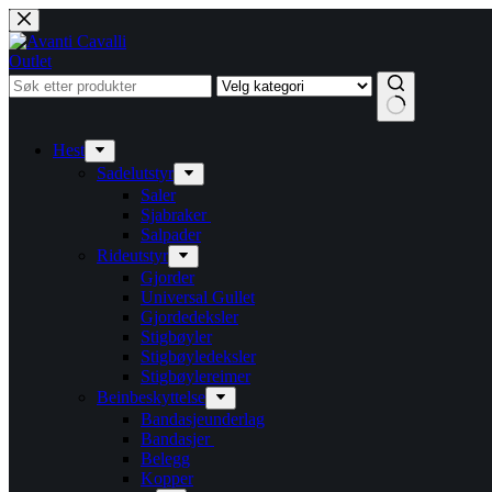
Hopp
til
innholdet
Outlet
Ingen
resultater
Hest
Sadelutstyr
Saler
Sjabraker
Salpader
Rideutstyr
Gjorder
Universal Gullet
Gjordedeksler
Stigbøyler
Stigbøyledeksler
Stigbøylereimer
Beinbeskyttelse
Bandasjeunderlag
Bandasjer
Belegg
Kopper