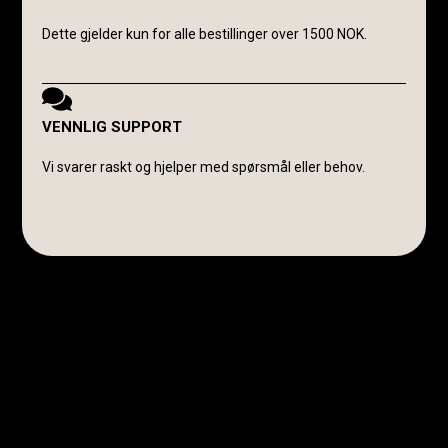
Dette gjelder kun for alle bestillinger over 1500 NOK.
VENNLIG SUPPORT
Vi svarer raskt og hjelper med spørsmål eller behov.
Avanti Cavalli Wasmuth
E-post:
post@avanticavalli.no
Telefon:
+47 915 14 104
Organisasjonsnummer:
985 284 407