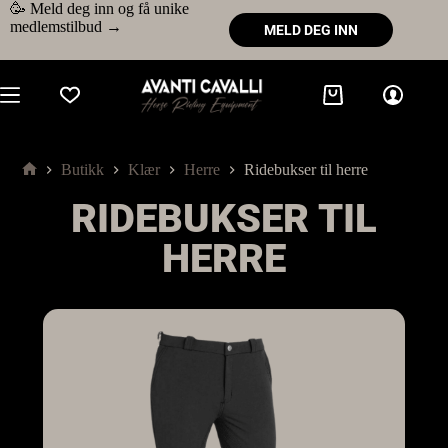
🥳 Meld deg inn og få unike
medlemstilbud →
MELD DEG INN
Butikk
Klær
Herre
Ridebukser til herre
RIDEBUKSER TIL
HERRE