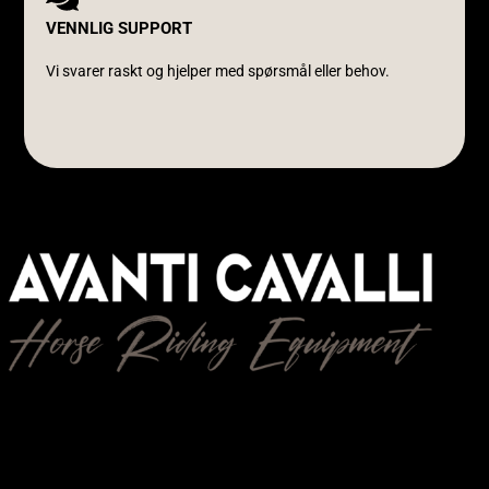
VENNLIG SUPPORT
Vi svarer raskt og hjelper med spørsmål eller behov.
Avanti Cavalli Wasmuth
E-post:
post@avanticavalli.no
Telefon:
+47 915 14 104
Organisasjonsnummer:
985 284 407