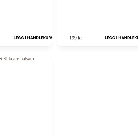
Dette
199
kr
LEGG I HANDLEKURV
LEGG I HANDLEK
produktet
har
flere
varianter.
Alternativene
kan
velges
på
produktsiden