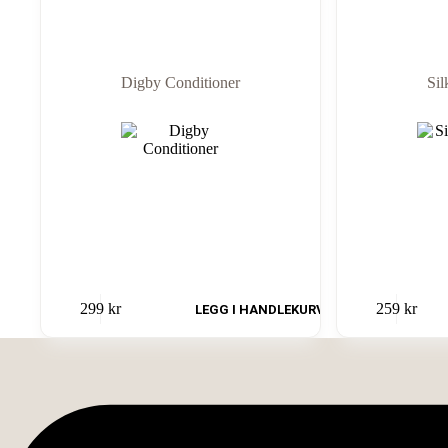
Digby Conditioner
Sil
Dette
Dette
299
kr
259
kr
LEGG I HANDLEKURV
produktet
produktet
har
har
flere
flere
varianter.
varianter.
Alternativene
Alternativene
kan
kan
velges
velges
på
på