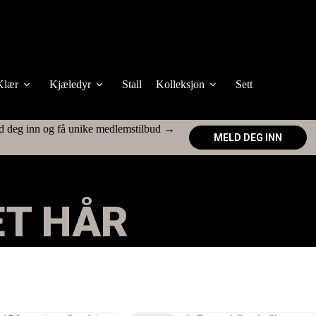
Klær
Kjæledyr
Stall
Kolleksjon
Sett
d deg inn og få unike medlemstilbud →
MELD DEG INN
ET HÅR