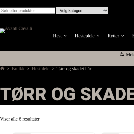
Hopp
til
innholdet
Ingen
resultater
Hest
Hestepleie
Rytter
🥳 Mel
Butikk
Hestpleie
Tørr og skadet hår
Hjem
TØRR OG SKAD
Viser alle 6 resultater