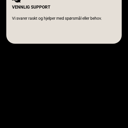
VENNLIG SUPPORT
Vi svarer raskt og hjelper med spørsmål eller behov.
Avanti Cavalli Wasmuth
E-post:
post@avanticavalli.no
Telefon:
+47 915 14 104
Organisasjonsnummer:
985 284 407
Retningslinjer