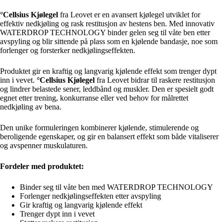
°Cellsius Kjølegel
fra Leovet er en avansert kjølegel utviklet for
effektiv nedkjøling og rask restitusjon av hestens ben. Med innovativ
WATERDROP TECHNOLOGY binder gelen seg til våte ben etter
avspyling og blir sittende på plass som en kjølende bandasje, noe som
forlenger og forsterker nedkjølingseffekten.
Produktet gir en kraftig og langvarig kjølende effekt som trenger dypt
inn i vevet.
°Cellsius Kjølegel
fra Leovet bidrar til raskere restitusjon
og lindrer belastede sener, leddbånd og muskler. Den er spesielt godt
egnet etter trening, konkurranse eller ved behov for målrettet
nedkjøling av bena.
Den unike formuleringen kombinerer kjølende, stimulerende og
beroligende egenskaper, og gir en balansert effekt som både vitaliserer
og avspenner muskulaturen.
Fordeler med produktet:
Binder seg til våte ben med WATERDROP TECHNOLOGY
Forlenger nedkjølingseffekten etter avspyling
Gir kraftig og langvarig kjølende effekt
Trenger dypt inn i vevet