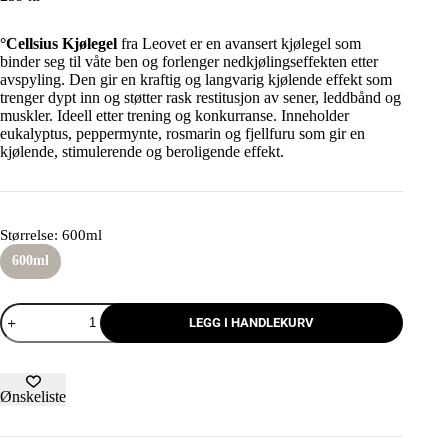
°Cellsius Kjølegel
fra Leovet er en avansert kjølegel som
binder seg til våte ben og forlenger nedkjølingseffekten etter
avspyling. Den gir en kraftig og langvarig kjølende effekt som
trenger dypt inn og støtter rask restitusjon av sener, leddbånd og
muskler. Ideell etter trening og konkurranse. Inneholder
eukalyptus, peppermynte, rosmarin og fjellfuru som gir en
kjølende, stimulerende og beroligende effekt.
Størrelse
: 600ml
600ml
LEGG I HANDLEKURV
Ønskeliste