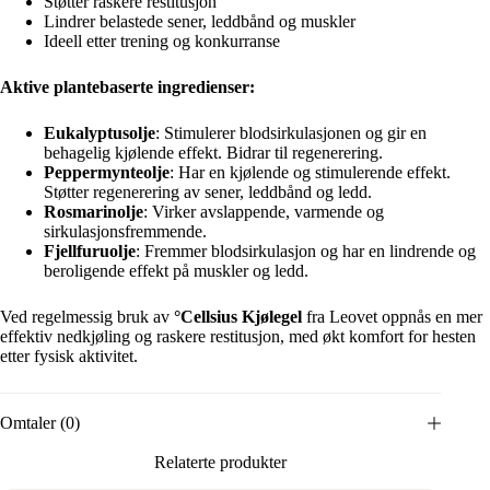
Støtter raskere restitusjon
Lindrer belastede sener, leddbånd og muskler
Ideell etter trening og konkurranse
Aktive plantebaserte ingredienser:
Eukalyptusolje
: Stimulerer blodsirkulasjonen og gir en
behagelig kjølende effekt. Bidrar til regenerering.
Peppermynteolje
: Har en kjølende og stimulerende effekt.
Støtter regenerering av sener, leddbånd og ledd.
Rosmarinolje
: Virker avslappende, varmende og
sirkulasjonsfremmende.
Fjellfuruolje
: Fremmer blodsirkulasjon og har en lindrende og
beroligende effekt på muskler og ledd.
Ved regelmessig bruk av
°Cellsius Kjølegel
fra Leovet oppnås en mer
effektiv nedkjøling og raskere restitusjon, med økt komfort for hesten
etter fysisk aktivitet.
Omtaler (0)
Relaterte produkter