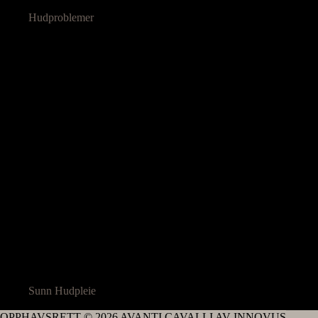
Hudproblemer
Sunn Hudpleie
OPPHAVSRETT © 2026 AVANTI CAVALLI AV INNOVUS