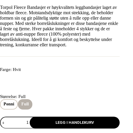
Torpol Fleece Bandasjer er høykvalitets leggbandasjer laget av
holdbar fleece. Motstandsdyktige mot strekking, de beholder
formen sin og gir pålitelig støtte uten å rulle opp eller danne
nupper. Med sterke borrelåslukninger er disse bandasjene enkle
å feste og fjerne. Hver pakke inneholder 4 stykker og de er
laget av anti-nuppe fleece (100% polyester) med
borrelåslukning. Ideell for å gi komfort og beskyttelse under
trening, konkurranse eller transport.
Farge
: Hvit
Størrelse
: Full
Ponni
Full
LEGG I HANDLEKURV