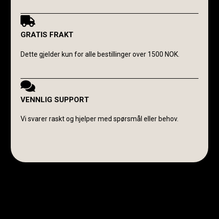
GRATIS FRAKT
Dette gjelder kun for alle bestillinger over 1500 NOK.
VENNLIG SUPPORT
Vi svarer raskt og hjelper med spørsmål eller behov.
Avanti Cavalli Wasmuth
E-post:
post@avanticavalli.no
Telefon:
+47 915 14 104