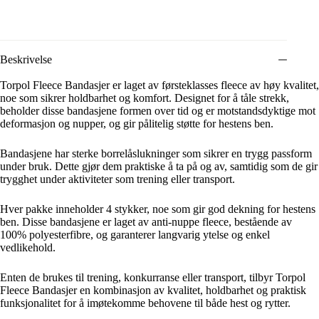
Beskrivelse
Torpol Fleece Bandasjer er laget av førsteklasses fleece av høy kvalitet,
noe som sikrer holdbarhet og komfort. Designet for å tåle strekk,
beholder disse bandasjene formen over tid og er motstandsdyktige mot
deformasjon og nupper, og gir pålitelig støtte for hestens ben.
Bandasjene har sterke borrelåslukninger som sikrer en trygg passform
under bruk. Dette gjør dem praktiske å ta på og av, samtidig som de gir
trygghet under aktiviteter som trening eller transport.
Hver pakke inneholder 4 stykker, noe som gir god dekning for hestens
ben. Disse bandasjene er laget av anti-nuppe fleece, bestående av
100% polyesterfibre, og garanterer langvarig ytelse og enkel
vedlikehold.
Enten de brukes til trening, konkurranse eller transport, tilbyr Torpol
Fleece Bandasjer en kombinasjon av kvalitet, holdbarhet og praktisk
funksjonalitet for å imøtekomme behovene til både hest og rytter.