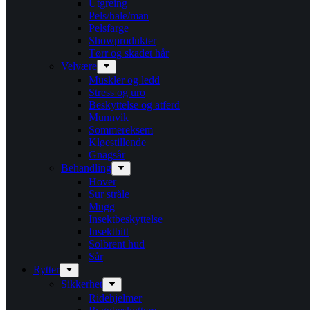
Utgreing
Pels/hale/man
Pelsfarge
Showprodukter
Tørr og skadet hår
Velvære
Muskler og ledd
Stress og uro
Beskyttelse og atferd
Munnvik
Sommereksem
Kløestillende
Gnagsår
Behandling
Hover
Sur stråle
Mugg
Insektbeskyttelse
Insektbitt
Solbrent hud
Sår
Rytter
Sikkerhet
Ridehjelmer