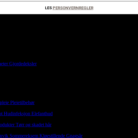
LES
PERSONVERNREGLER
eter
Gjordedeksler
pleie
Pleietilbehør
ot
Hudinfeksjon
Elefanthud
odukter
Tørr og skadet hår
nvik
Sommereksem
Kløestillende
Gnagsår