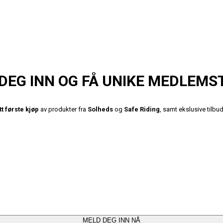
DEG INN OG FÅ UNIKE MEDLEMS
tt første kjøp
av produkter fra
Solheds
og
Safe Riding
, samt ekslusive tilb
MELD DEG INN NÅ