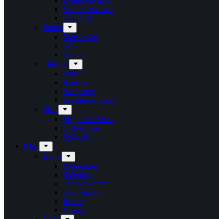
Ryggbeskyttere
Sikkerhetsvester
Synlighet
Fottøy
Ridestøvler
Sko
Sokker
Tilbehør
Belter
Hansker
Silkeplagg
Tekstilreparasjon
Pleie
Magnetisk Støtte
Utstyrspleie
Rytterpleie
Klær
Dame
Ridebukser
Ridetights
Stevneskjorter
Stevnejakker
Jakker
Yttertøy