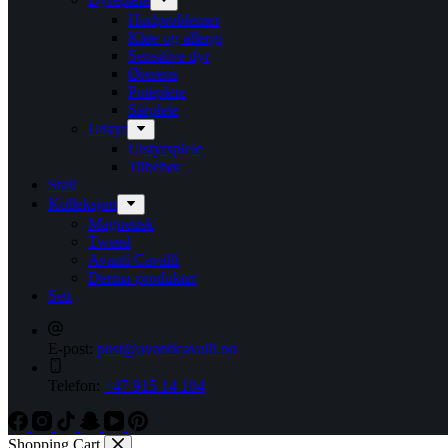
Hudproblemer
Kløe og allergi
Sensitive dyr
Ørerens
Potepleie
Sårpleie
Utstyr
Utstyrspleie
Tilbehør
Stall
Kolleksjon
Magnetisk
Tweed
Avanti Cavalli
Derma-produkter
Sett
E-post:
post@avanticavalli.no
Telefon:
+47 915 14 104
Shopping Cart