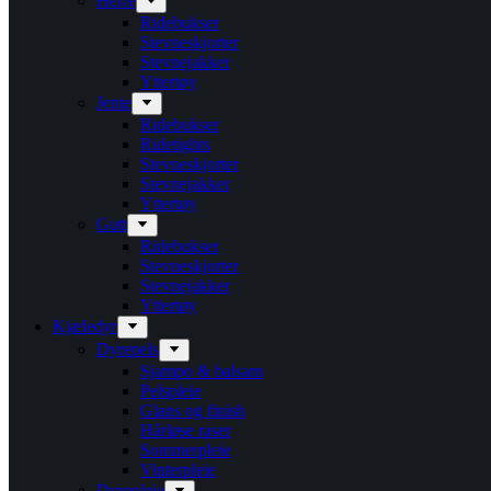
Herre
Ridebukser
Stevneskjorter
Stevnejakker
Yttertøy
Jente
Ridebukser
Ridetights
Stevneskjorter
Stevnejakker
Yttertøy
Gutt
Ridebukser
Stevneskjorter
Stevnejakker
Yttertøy
Kjæledyr
Dyrepels
Sjampo & balsam
Pelspleie
Glans og finish
Hårløse raser
Sommerpleie
Vinterpleie
Dyrepleie