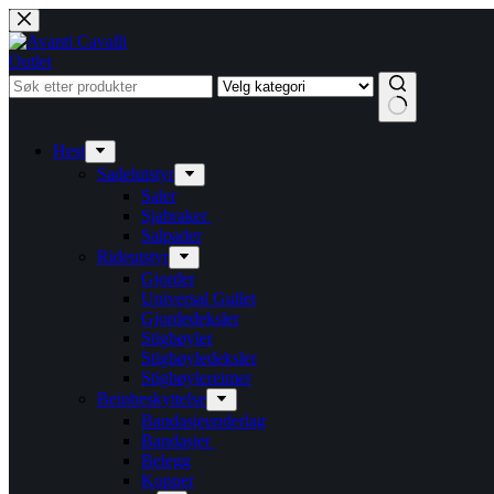
Hopp
til
innholdet
Outlet
Ingen
resultater
Hest
Sadelutstyr
Saler
Sjabraker
Salpader
Rideutstyr
Gjorder
Universal Gullet
Gjordedeksler
Stigbøyler
Stigbøyledeksler
Stigbøylereimer
Beinbeskyttelse
Bandasjeunderlag
Bandasjer
Belegg
Kopper