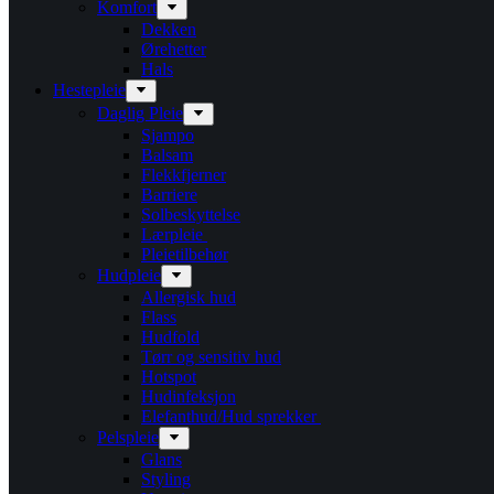
Komfort
Dekken
Ørehetter
Hals
Hestepleie
Daglig Pleie
Sjampo
Balsam
Flekkfjerner
Barriere
Solbeskyttelse
Lærpleie
Pleietilbehør
Hudpleie
Allergisk hud
Flass
Hudfold
Tørr og sensitiv hud
Hotspot
Hudinfeksjon
Elefanthud/Hud sprekker
Pelspleie
Glans
Styling