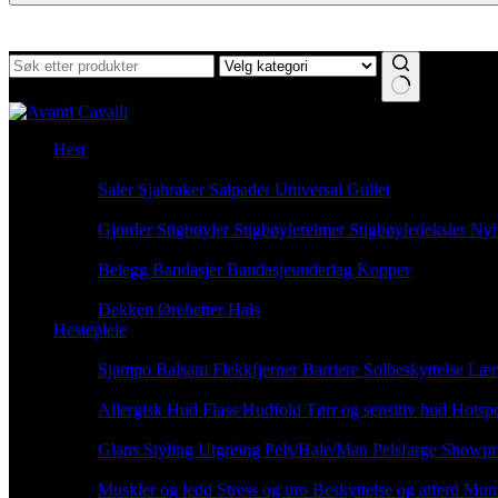
Ingen
resultater
Hest
Sadelutstyr
Saler
Sjabraker
Salpader
Universal Gullet
Rideutstyr
Gjorder
Stigbøyler
Stigbøylereimer
Stigbøyledeksler
Nyh
Beinbeskyttelse
Belegg
Bandasjer
Bandasjeunderlag
Kopper
Komfort
Dekken
Ørehetter
Hals
Hestepleie
Daglig pleie
Sjampo
Balsam
Flekkfjerner
Barriere
Solbeskyttelse
Lær
Hudpleie
Allergisk Hud
Flass
Hudfold
Tørr og sensitiv hud
Hotsp
Pelspleie
Glans
Styling
Utgreing
Pels/Hale/Man
Pelsfarge
Showpr
Velvære
Muskler og ledd
Stress og uro
Beskyttelse og atferd
Mun