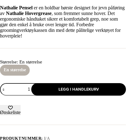
Nathalie Pensel
er en holdbar børste designet for jevn påføring
av
Nathalie Hovergrease
, som fremmer sunne hover. Det
ergonomiske håndtaket sikrer et komfortabelt grep, noe som
gjør den enkel å bruke over lengre tid. Forbedre
groomingverktøykassen din med dette pålitelige verktøyet for
hoverpleie!
Størrelse
: En størrelse
En størrelse
LEGG I HANDLEKURV
Ønskeliste
PRODUKTNUMMER:
I/A