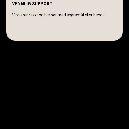
VENNLIG SUPPORT
Vi svarer raskt og hjelper med spørsmål eller behov.
Avanti Cavalli Wasmuth
E-post:
post@avanticavalli.no
Telefon:
+47 915 14 104
Organisasjonsnummer:
985 284 407
Retningslinjer