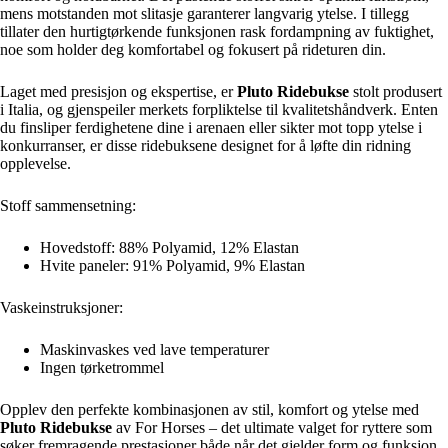
mens motstanden mot slitasje garanterer langvarig ytelse. I tillegg
tillater den hurtigtørkende funksjonen rask fordampning av fuktighet,
noe som holder deg komfortabel og fokusert på rideturen din.
Laget med presisjon og ekspertise, er
Pluto Ridebukse
stolt produsert
i Italia, og gjenspeiler merkets forpliktelse til kvalitetshåndverk. Enten
du finsliper ferdighetene dine i arenaen eller sikter mot topp ytelse i
konkurranser, er disse ridebuksene designet for å løfte din ridning
opplevelse.
Stoff sammensetning:
Hovedstoff: 88% Polyamid, 12% Elastan
Hvite paneler: 91% Polyamid, 9% Elastan
Vaskeinstruksjoner:
Maskinvaskes ved lave temperaturer
Ingen tørketrommel
Opplev den perfekte kombinasjonen av stil, komfort og ytelse med
Pluto Ridebukse
av For Horses – det ultimate valget for ryttere som
søker fremragende prestasjoner både når det gjelder form og funksjon.