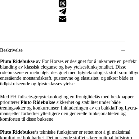
Beskrivelse
Pluto Ridebukse
av For Horses er designet for å inkarnere en perfekt
blanding av klassisk eleganse og høy ytelsesfunksjonalitet. Disse
ridebuksene er meticuløst designet med høyteknologisk stoff som tilbyr
enestående motstandskraft, pusteevne og elastisitet, og sikrer både et
tidløst utseende og førsteklasses ytelse.
Med FH fullsete-grepsteknologi og en frontglidelås med hekknapper,
prioriterer
Pluto Ridebukse
sikkerhet og stabilitet under både
treningsøkter og konkurranser. Inkluderingen av en bakklaff og Lycra-
mansjetter forbedrer ytterligere den generelle funksjonaliteten og
komforten til disse buksene.
Pluto Ridebukse
‘s tekniske funksjoner er rettet mot å gi maksimal
komfort og holdbarhet. Det pustende stoffet sikrer optimal luftstrøm,