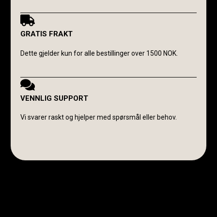
GRATIS FRAKT
Dette gjelder kun for alle bestillinger over 1500 NOK.
VENNLIG SUPPORT
Vi svarer raskt og hjelper med spørsmål eller behov.
Avanti Cavalli Wasmuth
E-post:
post@avanticavalli.no
Telefon:
+47 915 14 104