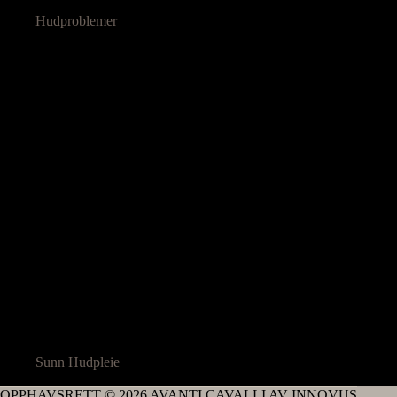
Hudproblemer
Sunn Hudpleie
OPPHAVSRETT © 2026 AVANTI CAVALLI AV INNOVUS