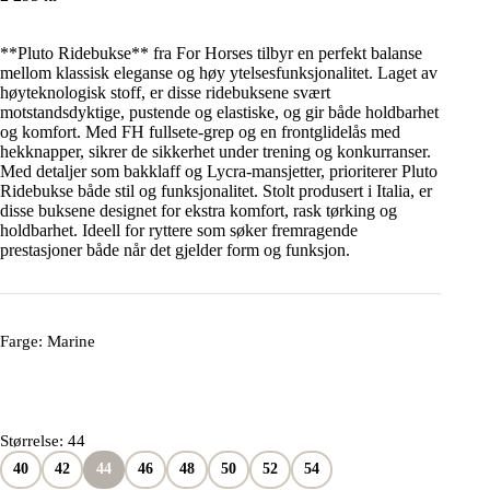
**Pluto Ridebukse** fra For Horses tilbyr en perfekt balanse
mellom klassisk eleganse og høy ytelsesfunksjonalitet. Laget av
høyteknologisk stoff, er disse ridebuksene svært
motstandsdyktige, pustende og elastiske, og gir både holdbarhet
og komfort. Med FH fullsete-grep og en frontglidelås med
hekknapper, sikrer de sikkerhet under trening og konkurranser.
Med detaljer som bakklaff og Lycra-mansjetter, prioriterer Pluto
Ridebukse både stil og funksjonalitet. Stolt produsert i Italia, er
disse buksene designet for ekstra komfort, rask tørking og
holdbarhet. Ideell for ryttere som søker fremragende
prestasjoner både når det gjelder form og funksjon.
Farge
: Marine
Størrelse
: 44
40
42
44
46
48
50
52
54