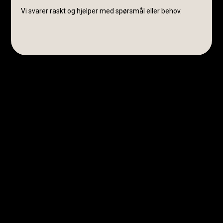
Vi svarer raskt og hjelper med spørsmål eller behov.
Avanti Cavalli Wasmuth
E-post:
post@avanticavalli.no
Telefon:
+47 915 14 104
Organisasjonsnummer:
985 284 407
Retningslinjer