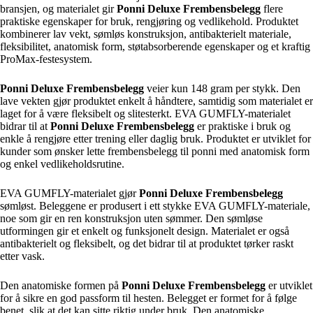
bransjen, og materialet gir
Ponni Deluxe Frembensbelegg
flere
praktiske egenskaper for bruk, rengjøring og vedlikehold. Produktet
kombinerer lav vekt, sømløs konstruksjon, antibakterielt materiale,
fleksibilitet, anatomisk form, støtabsorberende egenskaper og et kraftig
ProMax-festesystem.
Ponni Deluxe Frembensbelegg
veier kun 148 gram per stykk. Den
lave vekten gjør produktet enkelt å håndtere, samtidig som materialet er
laget for å være fleksibelt og slitesterkt. EVA GUMFLY-materialet
bidrar til at
Ponni Deluxe Frembensbelegg
er praktiske i bruk og
enkle å rengjøre etter trening eller daglig bruk. Produktet er utviklet for
kunder som ønsker lette frembensbelegg til ponni med anatomisk form
og enkel vedlikeholdsrutine.
EVA GUMFLY-materialet gjør
Ponni Deluxe Frembensbelegg
sømløst. Beleggene er produsert i ett stykke EVA GUMFLY-materiale,
noe som gir en ren konstruksjon uten sømmer. Den sømløse
utformingen gir et enkelt og funksjonelt design. Materialet er også
antibakterielt og fleksibelt, og det bidrar til at produktet tørker raskt
etter vask.
Den anatomiske formen på
Ponni Deluxe Frembensbelegg
er utviklet
for å sikre en god passform til hesten. Belegget er formet for å følge
benet, slik at det kan sitte riktig under bruk. Den anatomiske