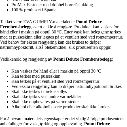
ProMax Fastener med dobbel borrelåslukking
100 % produsert i Spania
Takket være EVA GUMFLY-materialet er
Ponni Deluxe
Frembensbelegg
svært enkle å rengjøre. Produktet kan vaskes for
hånd eller i maskin på opptil 30 ºC. Etter vask kan beleggene tørkes
med et pusseskinn eller legges på et ventilert sted ved romtemperatur.
Ved behov for ekstra rengjøring kan det brukes to dråper
natriumhypokloritt, altså blekemiddel, slik produsenten oppgir.
Vedlikehold og rengjøring av
Ponni Deluxe Frembensbelegg
:
Kan vaskes for hånd eller i maskin på opptil 30 ºC
Kan tørkes med pusseskinn
Kan tørkes på et ventilert sted ved romtemperatur
Ved ekstra rengjøring kan to dråper natriumhypokloritt brukes
Skal ikke tørkes i direkte sollys
Skal ikke tørkes ved andre varmekilder
Skal ikke oppbevares på varme steder
Alkohol eller alkoholbaserte produkter skal ikke brukes
For å bevare materialets egenskaper er det viktig å følge produsentens
anbefalinger for vask, tørking og oppbevaring.
Ponni Deluxe