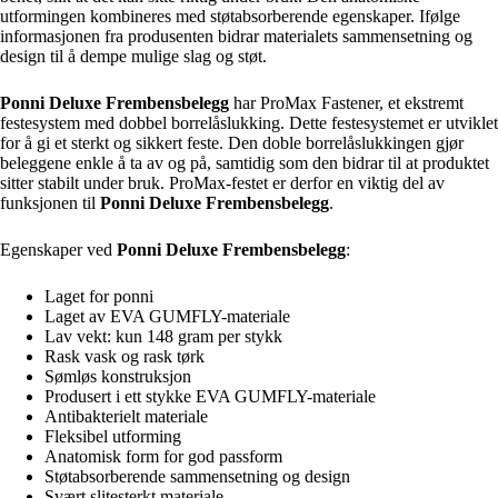
utformingen kombineres med støtabsorberende egenskaper. Ifølge
informasjonen fra produsenten bidrar materialets sammensetning og
design til å dempe mulige slag og støt.
Ponni Deluxe Frembensbelegg
har ProMax Fastener, et ekstremt
festesystem med dobbel borrelåslukking. Dette festesystemet er utviklet
for å gi et sterkt og sikkert feste. Den doble borrelåslukkingen gjør
beleggene enkle å ta av og på, samtidig som den bidrar til at produktet
sitter stabilt under bruk. ProMax-festet er derfor en viktig del av
funksjonen til
Ponni Deluxe Frembensbelegg
.
Egenskaper ved
Ponni Deluxe Frembensbelegg
:
Laget for ponni
Laget av EVA GUMFLY-materiale
Lav vekt: kun 148 gram per stykk
Rask vask og rask tørk
Sømløs konstruksjon
Produsert i ett stykke EVA GUMFLY-materiale
Antibakterielt materiale
Fleksibel utforming
Anatomisk form for god passform
Støtabsorberende sammensetning og design
Svært slitesterkt materiale