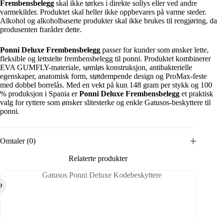
Frembensbelegg
skal ikke tørkes i direkte sollys eller ved andre
varmekilder. Produktet skal heller ikke oppbevares på varme steder.
Alkohol og alkoholbaserte produkter skal ikke brukes til rengjøring, da
produsenten fraråder dette.
Ponni Deluxe Frembensbelegg
passer for kunder som ønsker lette,
fleksible og lettstelte frembensbelegg til ponni. Produktet kombinerer
EVA GUMFLY-materiale, sømløs konstruksjon, antibakterielle
egenskaper, anatomisk form, støtdempende design og ProMax-feste
med dobbel borrelås. Med en vekt på kun 148 gram per stykk og 100
% produksjon i Spania er
Ponni Deluxe Frembensbelegg
et praktisk
valg for ryttere som ønsker slitesterke og enkle Gatusos-beskyttere til
ponni.
Omtaler (0)
Relaterte produkter