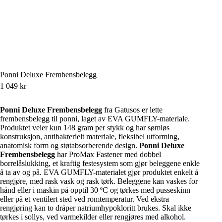
Ponni Deluxe Frembensbelegg
1 049
kr
Ponni Deluxe Frembensbelegg
fra Gatusos er lette
frembensbelegg til ponni, laget av EVA GUMFLY-materiale.
Produktet veier kun 148 gram per stykk og har sømløs
konstruksjon, antibakterielt materiale, fleksibel utforming,
anatomisk form og støtabsorberende design.
Ponni Deluxe
Frembensbelegg
har ProMax Fastener med dobbel
borrelåslukking, et kraftig festesystem som gjør beleggene enkle
å ta av og på. EVA GUMFLY-materialet gjør produktet enkelt å
rengjøre, med rask vask og rask tørk. Beleggene kan vaskes for
hånd eller i maskin på opptil 30 ºC og tørkes med pusseskinn
eller på et ventilert sted ved romtemperatur. Ved ekstra
rengjøring kan to dråper natriumhypokloritt brukes. Skal ikke
tørkes i sollys, ved varmekilder eller rengjøres med alkohol.