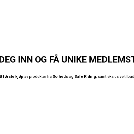
DEG INN OG FÅ UNIKE MEDLEMS
tt første kjøp
av produkter fra
Solheds
og
Safe Riding
, samt ekslusive tilb