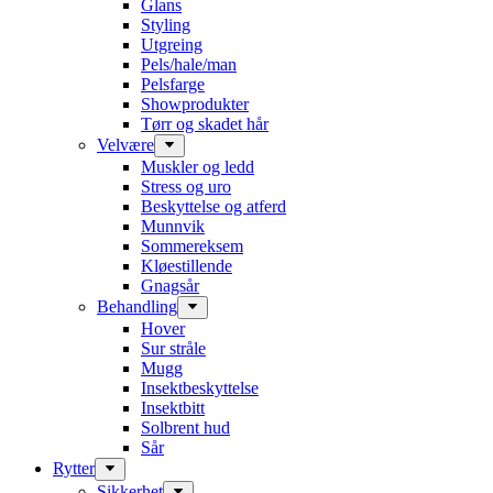
Glans
Styling
Utgreing
Pels/hale/man
Pelsfarge
Showprodukter
Tørr og skadet hår
Velvære
Muskler og ledd
Stress og uro
Beskyttelse og atferd
Munnvik
Sommereksem
Kløestillende
Gnagsår
Behandling
Hover
Sur stråle
Mugg
Insektbeskyttelse
Insektbitt
Solbrent hud
Sår
Rytter
Sikkerhet