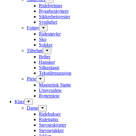
Ridehjelmer
Ryggbeskyttere
Sikkerhetsvester
Synlighet
Fottøy
Ridestøvler
Sko
Sokker
Tilbehør
Belter
Hansker
Silkeplagg
Tekstilreparasjon
Pleie
Magnetisk Støtte
Utstyrspleie
Rytterpleie
Klær
Dame
Ridebukser
Ridetights
Stevneskjorter
Stevnejakker
Jakker