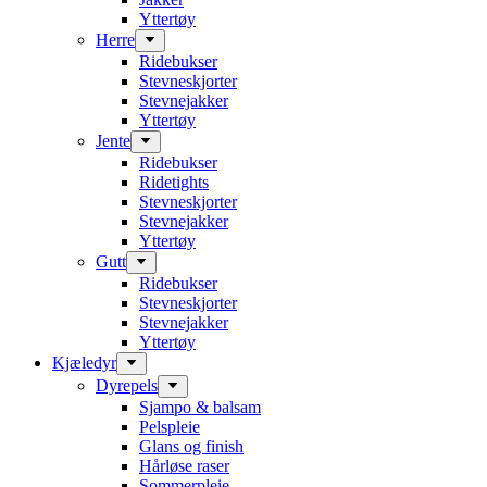
Yttertøy
Herre
Ridebukser
Stevneskjorter
Stevnejakker
Yttertøy
Jente
Ridebukser
Ridetights
Stevneskjorter
Stevnejakker
Yttertøy
Gutt
Ridebukser
Stevneskjorter
Stevnejakker
Yttertøy
Kjæledyr
Dyrepels
Sjampo & balsam
Pelspleie
Glans og finish
Hårløse raser
Sommerpleie