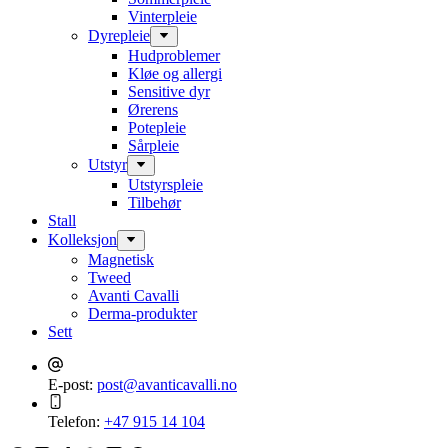
Vinterpleie
Dyrepleie
Hudproblemer
Kløe og allergi
Sensitive dyr
Ørerens
Potepleie
Sårpleie
Utstyr
Utstyrspleie
Tilbehør
Stall
Kolleksjon
Magnetisk
Tweed
Avanti Cavalli
Derma-produkter
Sett
E-post:
post@avanticavalli.no
Telefon:
+47 915 14 104