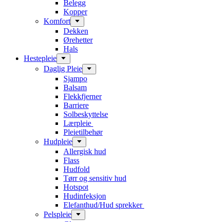
Belegg
Kopper
Komfort
Dekken
Ørehetter
Hals
Hestepleie
Daglig Pleie
Sjampo
Balsam
Flekkfjerner
Barriere
Solbeskyttelse
Lærpleie
Pleietilbehør
Hudpleie
Allergisk hud
Flass
Hudfold
Tørr og sensitiv hud
Hotspot
Hudinfeksjon
Elefanthud/Hud sprekker
Pelspleie