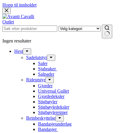
Hopp til innholdet
Outlet
Ingen resultater
Hest
Sadelutstyr
Saler
Sjabraker
Salpader
Rideutstyr
Gjorder
Universal Gullet
Gjordedeksler
Stigbøyler
Stigbøyledeksler
Stigbøylereimer
Beinbeskyttelse
Bandasjeunderlag
Bandasjer