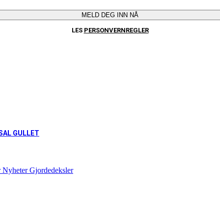
MELD DEG INN NÅ
LES
PERSONVERNREGLER
SAL GULLET
r
Nyheter
Gjordedeksler