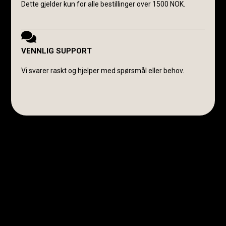
Dette gjelder kun for alle bestillinger over 1500 NOK.
VENNLIG SUPPORT
Vi svarer raskt og hjelper med spørsmål eller behov.
Avanti Cavalli Wasmuth
E-post:
post@avanticavalli.no
Telefon:
+47 915 14 104
Organisasjonsnummer:
985 284 407