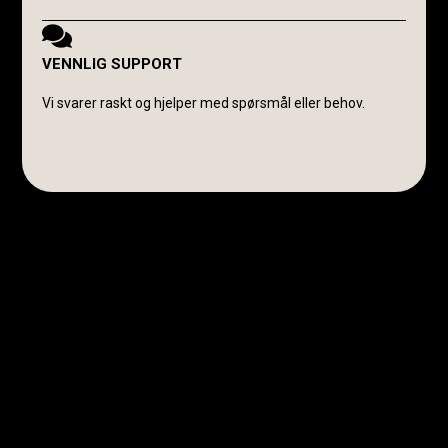
VENNLIG SUPPORT
Vi svarer raskt og hjelper med spørsmål eller behov.
Avanti Cavalli Wasmuth
E-post:
post@avanticavalli.no
Telefon:
+47 915 14 104
Organisasjonsnummer:
985 284 407