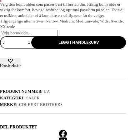
*
Velg den bomvidden som passer best til hesten din. Riktig bomvidde er
viktig for komfort, bevegelsesfrihet og optimal passform på salen. Hvis du
er usikker, anbefaler vi å kontakte en saltilpasser før du velger.
Tilgjengelige alternativer: Narrow, Medium, Mediumwide, Wide, X-wide,
XX-wide
LEGG I HANDLEKURV
Ønskeliste
PRODUKTNUMMER:
I/A
KATEGORI:
SALER
MERKE:
COLBERT BROTHERS
DEL PRODUKTET