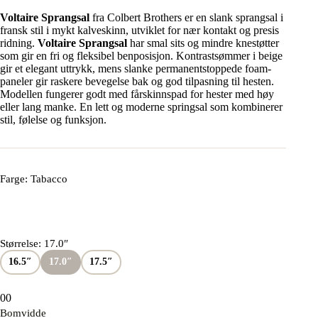
Voltaire Sprangsal
fra Colbert Brothers er en slank sprangsal i
fransk stil i mykt kalveskinn, utviklet for nær kontakt og presis
ridning.
Voltaire Sprangsal
har smal sits og mindre knestøtter
som gir en fri og fleksibel benposisjon. Kontrastsømmer i beige
gir et elegant uttrykk, mens slanke permanentstoppede foam-
paneler gir raskere bevegelse bak og god tilpasning til hesten.
Modellen fungerer godt med fårskinnspad for hester med høy
eller lang manke. En lett og moderne springsal som kombinerer
stil, følelse og funksjon.
Farge
: Tabacco
Størrelse
: 17.0″
16.5″
17.0″
17.5″
0
0
Bomvidde