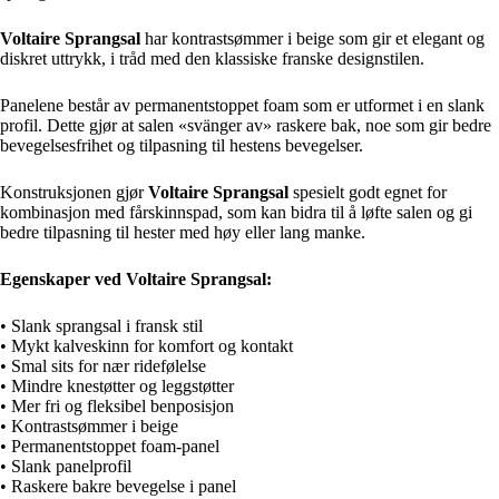
Voltaire Sprangsal
har kontrastsømmer i beige som gir et elegant og
diskret uttrykk, i tråd med den klassiske franske designstilen.
Panelene består av permanentstoppet foam som er utformet i en slank
profil. Dette gjør at salen «svänger av» raskere bak, noe som gir bedre
bevegelsesfrihet og tilpasning til hestens bevegelser.
Konstruksjonen gjør
Voltaire Sprangsal
spesielt godt egnet for
kombinasjon med fårskinnspad, som kan bidra til å løfte salen og gi
bedre tilpasning til hester med høy eller lang manke.
Egenskaper ved Voltaire Sprangsal:
• Slank sprangsal i fransk stil
• Mykt kalveskinn for komfort og kontakt
• Smal sits for nær ridefølelse
• Mindre knestøtter og leggstøtter
• Mer fri og fleksibel benposisjon
• Kontrastsømmer i beige
• Permanentstoppet foam-panel
• Slank panelprofil
• Raskere bakre bevegelse i panel