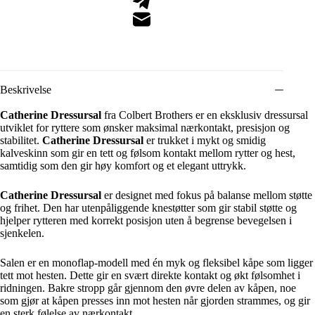
Beskrivelse
Catherine Dressursal
fra Colbert Brothers er en eksklusiv dressursal
utviklet for ryttere som ønsker maksimal nærkontakt, presisjon og
stabilitet.
Catherine Dressursal
er trukket i mykt og smidig
kalveskinn som gir en tett og følsom kontakt mellom rytter og hest,
samtidig som den gir høy komfort og et elegant uttrykk.
Catherine Dressursal
er designet med fokus på balanse mellom støtte
og frihet. Den har utenpåliggende knestøtter som gir stabil støtte og
hjelper rytteren med korrekt posisjon uten å begrense bevegelsen i
sjenkelen.
Salen er en monoflap-modell med én myk og fleksibel kåpe som ligger
tett mot hesten. Dette gir en svært direkte kontakt og økt følsomhet i
ridningen. Bakre stropp går gjennom den øvre delen av kåpen, noe
som gjør at kåpen presses inn mot hesten når gjorden strammes, og gir
en sterk følelse av nærkontakt.