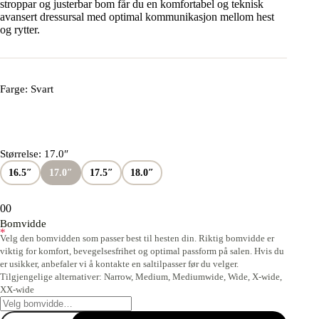
stroppar og justerbar bom får du en komfortabel og teknisk
avansert dressursal med optimal kommunikasjon mellom hest
og rytter.
Farge
: Svart
Størrelse
: 17.0″
16.5″
17.0″
17.5″
18.0″
0
0
Bomvidde
*
Velg den bomvidden som passer best til hesten din. Riktig bomvidde er
viktig for komfort, bevegelsesfrihet og optimal passform på salen. Hvis du
er usikker, anbefaler vi å kontakte en saltilpasser før du velger.
Tilgjengelige alternativer: Narrow, Medium, Mediumwide, Wide, X-wide,
XX-wide