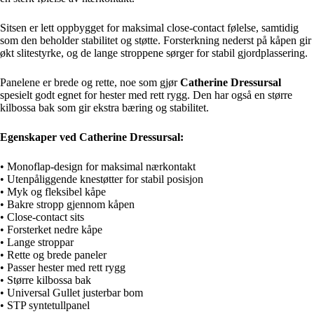
Sitsen er lett oppbygget for maksimal close-contact følelse, samtidig
som den beholder stabilitet og støtte. Forsterkning nederst på kåpen gir
økt slitestyrke, og de lange stroppene sørger for stabil gjordplassering.
Panelene er brede og rette, noe som gjør
Catherine Dressursal
spesielt godt egnet for hester med rett rygg. Den har også en større
kilbossa bak som gir ekstra bæring og stabilitet.
Egenskaper ved Catherine Dressursal:
• Monoflap-design for maksimal nærkontakt
• Utenpåliggende knestøtter for stabil posisjon
• Myk og fleksibel kåpe
• Bakre stropp gjennom kåpen
• Close-contact sits
• Forsterket nedre kåpe
• Lange stroppar
• Rette og brede paneler
• Passer hester med rett rygg
• Større kilbossa bak
• Universal Gullet justerbar bom
• STP syntetullpanel