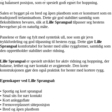
og balansert posisjon, som er spesielt godt egnet for hoppning.
Salen er bygget på en bred og åpen plastbom som er konstruert som en
tradisjonell trelaminatbom. Dette gir god stabilitet samtidig som
fleksibiliteten bevares, slik at
Lille Sprangsal
tilpasser seg hestens
bevegelser på en naturlig måte.
Panelene er flate og fylt med syntetisk ull, noe som gir jevn
trykkfordeling og god tilpasning til hestens rygg. Dette gjør
Lille
Sprangsal
komfortabel for hester med ulike ryggformer, samtidig som
den opprettholder stabilitet under ridning.
Lille Sprangsal
er spesielt utviklet for aktiv ridning og hoppning, der
balanse, letthet og nær kontakt er avgjørende. Den korte
konstruksjonen gjør den også praktisk for hester med kortere rygg.
Egenskaper ved Lille Sprangsal:
• Sportig og kort sprangsal
• Smal sits for nær kontakt
• Kort anleggsflate
• Fremoverplassert sitteposisjon
• Bred og åpen plastbom