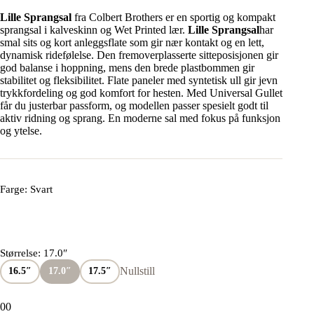
Lille Sprangsal
fra Colbert Brothers er en sportig og kompakt
sprangsal i kalveskinn og Wet Printed lær.
Lille Sprangsal
har
smal sits og kort anleggsflate som gir nær kontakt og en lett,
dynamisk ridefølelse. Den fremoverplasserte sitteposisjonen gir
god balanse i hoppning, mens den brede plastbommen gir
stabilitet og fleksibilitet. Flate paneler med syntetisk ull gir jevn
trykkfordeling og god komfort for hesten. Med Universal Gullet
får du justerbar passform, og modellen passer spesielt godt til
aktiv ridning og sprang. En moderne sal med fokus på funksjon
og ytelse.
Farge
: Svart
Størrelse
: 17.0″
Nullstill
16.5″
17.0″
17.5″
0
0