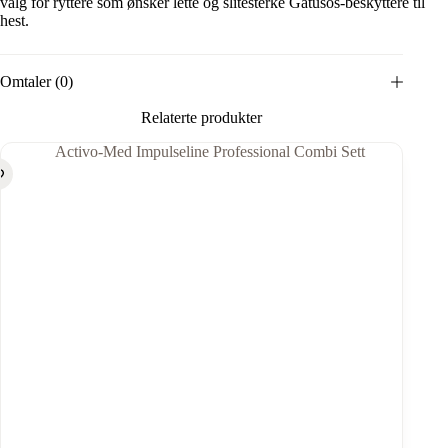
valg for ryttere som ønsker lette og slitesterke Gatusos-beskyttere til
hest.
Omtaler (0)
Relaterte produkter