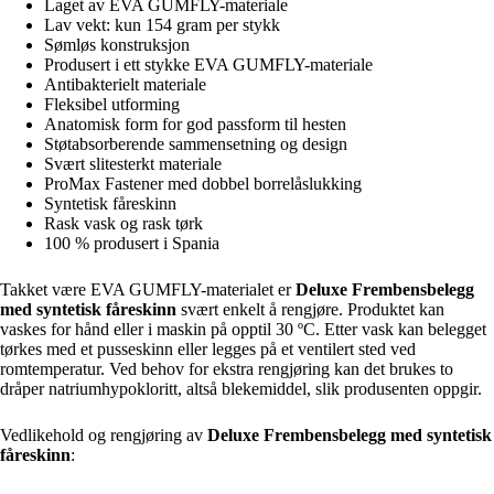
Laget av EVA GUMFLY-materiale
Lav vekt: kun 154 gram per stykk
Sømløs konstruksjon
Produsert i ett stykke EVA GUMFLY-materiale
Antibakterielt materiale
Fleksibel utforming
Anatomisk form for god passform til hesten
Støtabsorberende sammensetning og design
Svært slitesterkt materiale
ProMax Fastener med dobbel borrelåslukking
Syntetisk fåreskinn
Rask vask og rask tørk
100 % produsert i Spania
Takket være EVA GUMFLY-materialet er
Deluxe Frembensbelegg
med syntetisk fåreskinn
svært enkelt å rengjøre. Produktet kan
vaskes for hånd eller i maskin på opptil 30 ºC. Etter vask kan belegget
tørkes med et pusseskinn eller legges på et ventilert sted ved
romtemperatur. Ved behov for ekstra rengjøring kan det brukes to
dråper natriumhypokloritt, altså blekemiddel, slik produsenten oppgir.
Vedlikehold og rengjøring av
Deluxe Frembensbelegg med syntetisk
fåreskinn
: