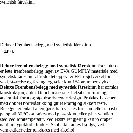
Deluxe Frembensbelegg med syntetisk fåreskinn
1 449
kr
Deluxe Frembensbelegg med syntetisk fåreskinn
fra Gatusos
er lette frembensbelegg laget av EVA GUMFLY-materiale med
syntetisk fåreskinn. Produktet oppfyller FEI-regelverket for
vekt, størrelse og festing, og veier kun 154 gram per stykk.
Deluxe Frembensbelegg med syntetisk fåreskinn
har sømløs
konstruksjon, antibakterielt materiale, fleksibel utforming,
anatomisk form og støtabsorberende design. ProMax Fastener
med dobbel borrelåslukking gir et kraftig og sikkert feste.
Belegget er enkelt å rengjøre, kan vaskes for hånd eller i maskin
på opptil 30 ºC og tørkes med pusseskinn eller på et ventilert
sted ved romtemperatur. Ved ekstra rengjøring kan to dråper
natriumhypokloritt brukes. Skal ikke tørkes i sollys, ved
varmekilder eller rengjøres med alkohol.