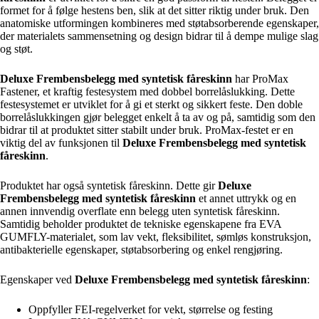
formet for å følge hestens ben, slik at det sitter riktig under bruk. Den
anatomiske utformingen kombineres med støtabsorberende egenskaper,
der materialets sammensetning og design bidrar til å dempe mulige slag
og støt.
Deluxe Frembensbelegg med syntetisk fåreskinn
har ProMax
Fastener, et kraftig festesystem med dobbel borrelåslukking. Dette
festesystemet er utviklet for å gi et sterkt og sikkert feste. Den doble
borrelåslukkingen gjør belegget enkelt å ta av og på, samtidig som den
bidrar til at produktet sitter stabilt under bruk. ProMax-festet er en
viktig del av funksjonen til
Deluxe Frembensbelegg med syntetisk
fåreskinn
.
Produktet har også syntetisk fåreskinn. Dette gir
Deluxe
Frembensbelegg med syntetisk fåreskinn
et annet uttrykk og en
annen innvendig overflate enn belegg uten syntetisk fåreskinn.
Samtidig beholder produktet de tekniske egenskapene fra EVA
GUMFLY-materialet, som lav vekt, fleksibilitet, sømløs konstruksjon,
antibakterielle egenskaper, støtabsorbering og enkel rengjøring.
Egenskaper ved
Deluxe Frembensbelegg med syntetisk fåreskinn
:
Oppfyller FEI-regelverket for vekt, størrelse og festing