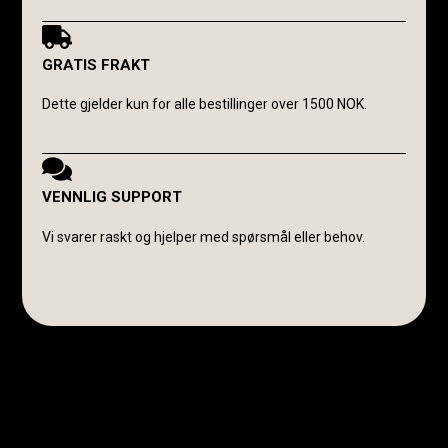
GRATIS FRAKT
Dette gjelder kun for alle bestillinger over 1500 NOK.
VENNLIG SUPPORT
Vi svarer raskt og hjelper med spørsmål eller behov.
Avanti Cavalli Wasmuth
E-post:
post@avanticavalli.no
Telefon:
+47 915 14 104