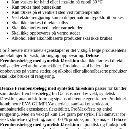
Kan vaskes for hånd eller i maskin på opptil 30 ºC
Kan tørkes med pusseskinn
Kan tørkes på et ventilert sted ved romtemperatur
Ved ekstra rengjøring kan to dråper natriumhypokloritt brukes
Skal ikke tørkes i direkte sollys
Skal ikke tørkes ved andre varmekilder
Skal ikke oppbevares på varme steder
Alkohol eller alkoholbaserte produkter skal ikke brukes
For å bevare materialets egenskaper er det viktig å følge produsentens
anbefalinger for vask, tørking og oppbevaring.
Deluxe
Frembensbelegg med syntetisk fåreskinn
skal ikke tørkes i direkte
sollys eller ved andre varmekilder. Produktet skal heller ikke
oppbevares på varme steder, og alkohol eller alkoholbaserte produkter
skal ikke brukes til rengjøring.
Deluxe Frembensbelegg med syntetisk fåreskinn
passer for kunder
som ønsker frembensbelegg fra Gatusos med lav vekt, syntetisk
fåreskinn, anatomisk form og støtabsorberende egenskaper. Produktet
kombinerer EVA GUMFLY-materiale, sømløs konstruksjon,
antibakterielle egenskaper, fleksibilitet, ProMax-feste og enkel
rengjøring. Med en vekt på kun 154 gram per stykk, FEI-samsvar for
vekt, størrelse og festing, samt 100 % produksjon i Spania, er
Deluxe
Frembensbelegg med syntetisk fåreskinn
et praktisk og funksjonelt