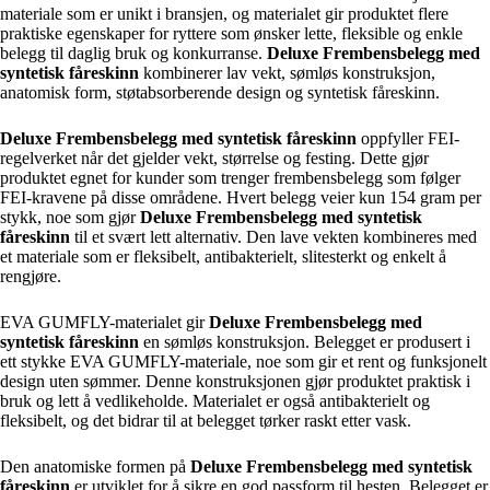
materiale som er unikt i bransjen, og materialet gir produktet flere
praktiske egenskaper for ryttere som ønsker lette, fleksible og enkle
belegg til daglig bruk og konkurranse.
Deluxe Frembensbelegg med
syntetisk fåreskinn
kombinerer lav vekt, sømløs konstruksjon,
anatomisk form, støtabsorberende design og syntetisk fåreskinn.
Deluxe Frembensbelegg med syntetisk fåreskinn
oppfyller FEI-
regelverket når det gjelder vekt, størrelse og festing. Dette gjør
produktet egnet for kunder som trenger frembensbelegg som følger
FEI-kravene på disse områdene. Hvert belegg veier kun 154 gram per
stykk, noe som gjør
Deluxe Frembensbelegg med syntetisk
fåreskinn
til et svært lett alternativ. Den lave vekten kombineres med
et materiale som er fleksibelt, antibakterielt, slitesterkt og enkelt å
rengjøre.
EVA GUMFLY-materialet gir
Deluxe Frembensbelegg med
syntetisk fåreskinn
en sømløs konstruksjon. Belegget er produsert i
ett stykke EVA GUMFLY-materiale, noe som gir et rent og funksjonelt
design uten sømmer. Denne konstruksjonen gjør produktet praktisk i
bruk og lett å vedlikeholde. Materialet er også antibakterielt og
fleksibelt, og det bidrar til at belegget tørker raskt etter vask.
Den anatomiske formen på
Deluxe Frembensbelegg med syntetisk
fåreskinn
er utviklet for å sikre en god passform til hesten. Belegget er