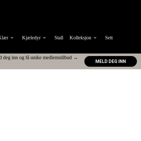
Klær
Kjæledyr
Stall
Kolleksjon
Sett
d deg inn og få unike medlemstilbud →
MELD DEG INN