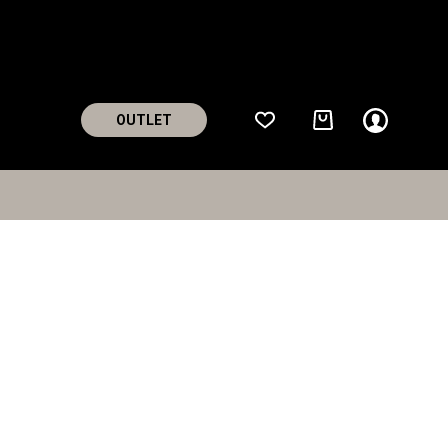
0
0
OUTLET
Handlekurv