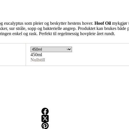
g eucalyptus som pleier og beskytter hestens hover.
Hoof Oil
mykgjør t
ekker, sur stråle, sopp og bakterielle angrep. Produktet kan brukes både 
ingen enkel og rask. Perfekt til regelmessig hovpleie året rundt.
450ml
Nullstill