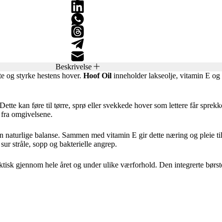
Beskrivelse
te og styrke hestens hover.
Hoof Oil
inneholder lakseolje, vitamin E og 
Dette kan føre til tørre, sprø eller svekkede hover som lettere får sprek
t fra omgivelsene.
 naturlige balanse. Sammen med vitamin E gir dette næring og pleie til 
sur stråle, sopp og bakterielle angrep.
tisk gjennom hele året og under ulike værforhold. Den integrerte børste