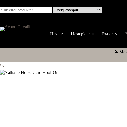
Hopp
til
innholdet
Ingen
resultater
Hest
Hestepleie
Rytter
🥳 Mel
🔍