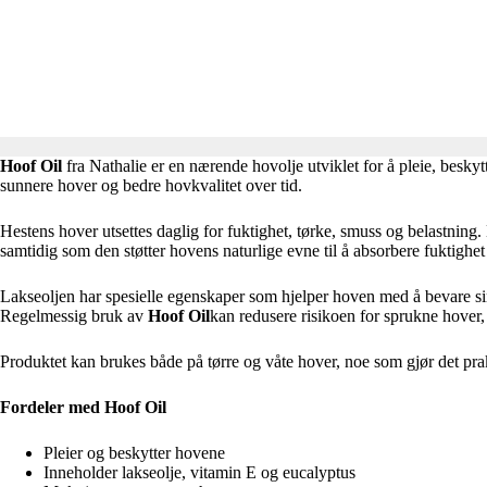
Hoof Oil
fra
Nathalie
er en nærende hovolje utviklet for å pleie, beskyt
sunnere hover og bedre hovkvalitet over tid.
Hestens hover utsettes daglig for fuktighet, tørke, smuss og belastning. 
samtidig som den støtter hovens naturlige evne til å absorbere fuktighe
Lakseoljen har spesielle egenskaper som hjelper hoven med å bevare sin
Regelmessig bruk av
Hoof Oil
kan redusere risikoen for sprukne hover, 
Produktet kan brukes både på tørre og våte hover, noe som gjør det prak
Fordeler med Hoof Oil
Pleier og beskytter hovene
Inneholder lakseolje, vitamin E og eucalyptus