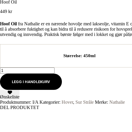
Hoof Oil
449
kr
Hoof Oil
fra
Nathalie
er en nærende hovolje med lakseolje, vitamin E o
til å absorbere fuktighet og kan bidra til å redusere risikoen for hovspr
utvendig og innvendig. Praktisk børste følger med i lokket og gjør påfør
Størrelse
: 450ml
Hoof
Oil
antall
LEGG I HANDLEKURV
Ønskeliste
Produktnummer:
I/A
Kategorier:
Hover
,
Sur Stråle
Merke:
Nathalie
DEL PRODUKTET