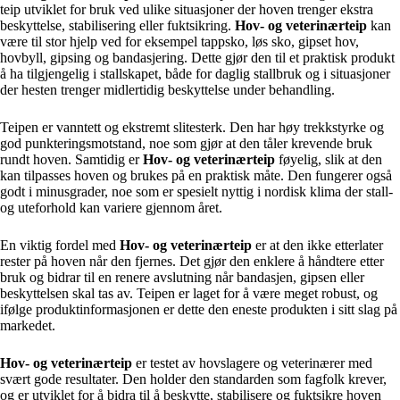
teip utviklet for bruk ved ulike situasjoner der hoven trenger ekstra
beskyttelse, stabilisering eller fuktsikring.
Hov- og veterinærteip
kan
være til stor hjelp ved for eksempel tappsko, løs sko, gipset hov,
hovbyll, gipsing og bandasjering. Dette gjør den til et praktisk produkt
å ha tilgjengelig i stallskapet, både for daglig stallbruk og i situasjoner
der hesten trenger midlertidig beskyttelse under behandling.
Teipen er vanntett og ekstremt slitesterk. Den har høy trekkstyrke og
god punkteringsmotstand, noe som gjør at den tåler krevende bruk
rundt hoven. Samtidig er
Hov- og veterinærteip
føyelig, slik at den
kan tilpasses hoven og brukes på en praktisk måte. Den fungerer også
godt i minusgrader, noe som er spesielt nyttig i nordisk klima der stall-
og uteforhold kan variere gjennom året.
En viktig fordel med
Hov- og veterinærteip
er at den ikke etterlater
rester på hoven når den fjernes. Det gjør den enklere å håndtere etter
bruk og bidrar til en renere avslutning når bandasjen, gipsen eller
beskyttelsen skal tas av. Teipen er laget for å være meget robust, og
ifølge produktinformasjonen er dette den eneste produkten i sitt slag på
markedet.
Hov- og veterinærteip
er testet av hovslagere og veterinærer med
svært gode resultater. Den holder den standarden som fagfolk krever,
og er utviklet for å bidra til å beskytte, stabilisere og fuktsikre hoven