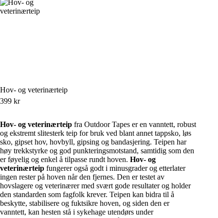
Hov- og veterinærteip
399
kr
Hov- og veterinærteip
fra Outdoor Tapes er en vanntett, robust
og ekstremt slitesterk teip for bruk ved blant annet tappsko, løs
sko, gipset hov, hovbyll, gipsing og bandasjering. Teipen har
høy trekkstyrke og god punkteringsmotstand, samtidig som den
er føyelig og enkel å tilpasse rundt hoven.
Hov- og
veterinærteip
fungerer også godt i minusgrader og etterlater
ingen rester på hoven når den fjernes. Den er testet av
hovslagere og veterinærer med svært gode resultater og holder
den standarden som fagfolk krever. Teipen kan bidra til å
beskytte, stabilisere og fuktsikre hoven, og siden den er
vanntett, kan hesten stå i sykehage utendørs under