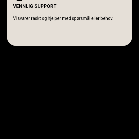
VENNLIG SUPPORT
Vi svarer raskt og hjelper med spørsmål eller behov.
Avanti Cavalli Wasmuth
E-post:
post@avanticavalli.no
Telefon:
+47 915 14 104
Organisasjonsnummer:
985 284 407
Retningslinjer