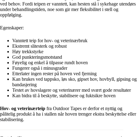
ved behov. Fordi teipen er vanntett, kan hesten stå i sykehage utendørs
under behandlingstiden, noe som gir mer fleksibilitet i stell og
oppfølging.
Egenskaper:
Vanntett teip for hov- og veterinærbruk
Ekstremt slitesterk og robust
Høy trekkstyrke
God punkteringsmotstand
Føyelig og enkel å tilpasse rundt hoven
Fungerer også i minusgrader
Etterlater ingen rester på hoven ved fjerning
Kan brukes ved tappsko, løs sko, gipset hov, hovbyll, gipsing og
bandasjering
Testet av hovslagere og veterinærer med svært gode resultater
Kan bidra til å beskytte, stabilisere og fuktsikre hoven
Hov- og veterinærteip
fra Outdoor Tapes er derfor et nyttig og
pålitelig produkt å ha i stallen når hoven trenger ekstra beskyttelse eller
stabilisering.