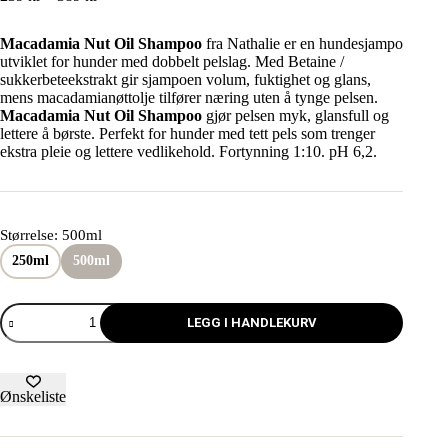
Macadamia Nut Oil Shampoo
fra Nathalie er en hundesjampo
utviklet for hunder med dobbelt pelslag. Med Betaine /
sukkerbeteekstrakt gir sjampoen volum, fuktighet og glans,
mens macadamianøttolje tilfører næring uten å tynge pelsen.
Macadamia Nut Oil Shampoo
gjør pelsen myk, glansfull og
lettere å børste. Perfekt for hunder med tett pels som trenger
ekstra pleie og lettere vedlikehold. Fortynning 1:10. pH 6,2.
Størrelse
: 500ml
250ml
500ml
LEGG I HANDLEKURV
Ønskeliste