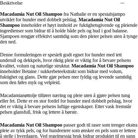
Beskrivelse
Macadamia Nut Oil Shampoo
fra Nathalie er en spesialsjampo
utviklet for hunder med dobbelt pelslag.
Macadamia Nut Oil
Shampoo
inneholder et høyt innhold av fuktighetsgivende og pleiende
ingredienser som bidrar til å holde både pels og hud i god balanse.
Sjampoen rengjør effektivt samtidig som den pleier pelsen uten å tynge
den ned.
Denne formuleringen er spesielt godt egnet for hunder med tett
underull og dekkpels, hvor riktig pleie er viktig for å bevare pelsens
kvalitet, volum og naturlige struktur.
Macadamia Nut Oil Shampoo
inneholder Betaine / sukkerbeteekstrakt som bidrar med volum,
fuktighet og glans. Dette gjør pelsen mer fyldig og levende samtidig
som den føles myk og velpleid.
Macadamianøttolje tilfører næring og pleie uten å gjøre pelsen tung
eller fet. Dette er en stor fordel for hunder med dobbelt pelslag, hvor
det er viktig å bevare pelsens luftige egenskaper. Etter vask fremstår
pelsen glansfull, frisk og lettere å børste.
Macadamia Nut Oil Shampoo
passer godt til raser som trenger ekstra
pleie av tykk pels, og for hundeeiere som ønsker en pels som er lettere
å stelle i hverdagen. Ved regelmessig bruk bidrar produktet til en sunn