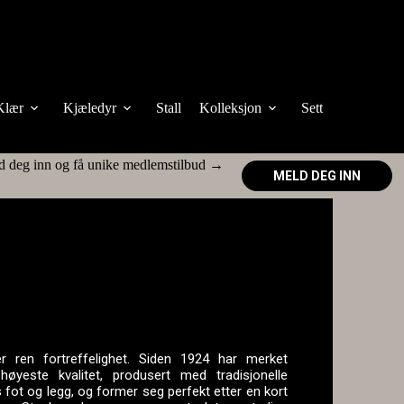
Klær
Kjæledyr
Stall
Kolleksjon
Sett
d deg inn og få unike medlemstilbud →
MELD DEG INN
 ren fortreffelighet. Siden 1924 har merket
høyeste kvalitet, produsert med tradisjonelle
s fot og legg, og former seg perfekt etter en kort