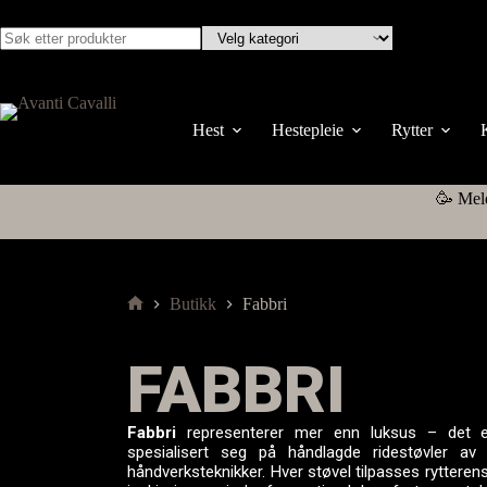
Hest
Hestepleie
Rytter
🥳 Mel
Butikk
Fabbri
FABBRI
Fabbri
representerer mer enn luksus – det er
spesialisert seg på håndlagde ridestøvler av 
håndverksteknikker. Hver støvel tilpasses rytteren