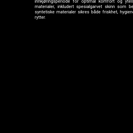
innkjøringsperiode for optimal komfort og ytel
materialer, inkludert spesialgarvet skinn som 
syntetiske materialer sikres både friskhet, hygi
rytter.