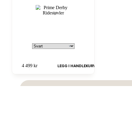
4 499
kr
LEGG I HANDLEKURV
SIKRE BETALINGER
TJEN P
Betal trygt med Visa, Mastercard, Vipps eller
Tjen poen
Klarna.
på fremt