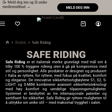
🥳 Meld deg inn og få unike
medlemstilbud →
MELD DEG INN
Butikk
Safe Riding
SAFE RIDING
Safe Riding
er et italiensk merke grunnlagt med mål om å
tilby 100 % tryggere ridning uten å gå på kompromiss med
stil og personlighet. Alle produkter er designet og produsert
i Italia av ryttere, for ryttere, med fokus på kvalitet, komfort
og eleganse. De innovative sikkerhetsstigbøylene S1, S2, S-
LIGHT og S-MINI kombinerer avansert sikkerhetsteknologi
med høy komfort og uendelige tilpasningsmuligheter.
Systemet er beskyttet av tre internasjonale patenter og
sertifisert for sikkerhet. Safe Riding gir ryttere muligheten til
å uttrykke sin unike stil – med maksimal trygghet i salen.