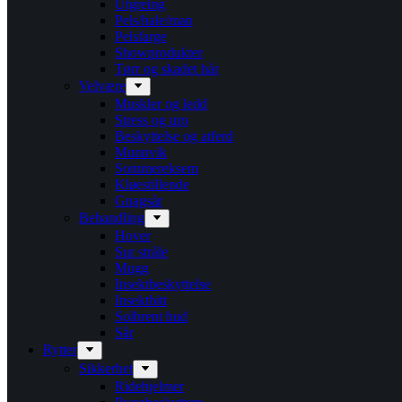
Utgreing
Pels/hale/man
Pelsfarge
Showprodukter
Tørr og skadet hår
Velvære
Muskler og ledd
Stress og uro
Beskyttelse og atferd
Munnvik
Sommereksem
Kløestillende
Gnagsår
Behandling
Hover
Sur stråle
Mugg
Insektbeskyttelse
Insektbitt
Solbrent hud
Sår
Rytter
Sikkerhet
Ridehjelmer