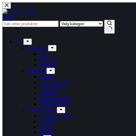
Hopp
til
innholdet
Outlet
Ingen
resultater
Hest
Sadelutstyr
Saler
Sjabraker
Salpader
Rideutstyr
Gjorder
Universal Gullet
Gjordedeksler
Stigbøyler
Stigbøyledeksler
Stigbøylereimer
Beinbeskyttelse
Bandasjeunderlag
Bandasjer
Belegg
Kopper