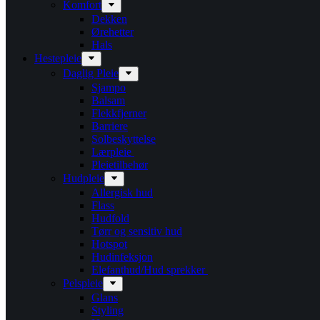
Komfort
Dekken
Ørehetter
Hals
Hestepleie
Daglig Pleie
Sjampo
Balsam
Flekkfjerner
Barriere
Solbeskyttelse
Lærpleie
Pleietilbehør
Hudpleie
Allergisk hud
Flass
Hudfold
Tørr og sensitiv hud
Hotspot
Hudinfeksjon
Elefanthud/Hud sprekker
Pelspleie
Glans
Styling