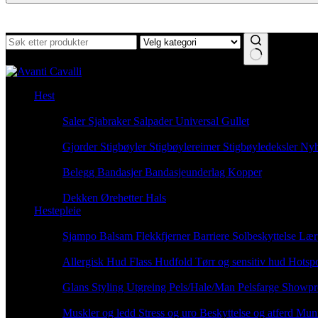
Ingen
resultater
Hest
Sadelutstyr
Saler
Sjabraker
Salpader
Universal Gullet
Rideutstyr
Gjorder
Stigbøyler
Stigbøylereimer
Stigbøyledeksler
Nyh
Beinbeskyttelse
Belegg
Bandasjer
Bandasjeunderlag
Kopper
Komfort
Dekken
Ørehetter
Hals
Hestepleie
Daglig pleie
Sjampo
Balsam
Flekkfjerner
Barriere
Solbeskyttelse
Lær
Hudpleie
Allergisk Hud
Flass
Hudfold
Tørr og sensitiv hud
Hotsp
Pelspleie
Glans
Styling
Utgreing
Pels/Hale/Man
Pelsfarge
Showpr
Velvære
Muskler og ledd
Stress og uro
Beskyttelse og atferd
Mun