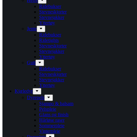
Herre
Ridebukser
Stevneskjorter
Stevnejakker
Yttertøy
Jente
Ridebukser
Ridetights
Stevneskjorter
Stevnejakker
Yttertøy
Gutt
Ridebukser
Stevneskjorter
Stevnejakker
Yttertøy
Kjæledyr
Dyrepels
Sjampo & balsam
Pelspleie
Glans og finish
Hårløse raser
Sommerpleie
Vinterpleie
Dyrepleie