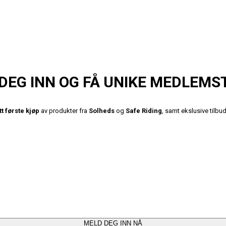
DEG INN OG FÅ UNIKE MEDLEMS
tt første kjøp
av produkter fra
Solheds
og
Safe Riding
, samt ekslusive tilb
MELD DEG INN NÅ