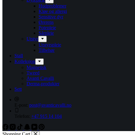
Hudproblemer
Kløe og allergi
Sensitive dyr
Ørerens
Potepleie
Sårpleie
Utstyr
Utstyrspleie
Tilbehør
Stall
Kolleksjon
Magnetisk
Tweed
Avanti Cavalli
Derma-produkter
Sett
E-post:
post@avanticavalli.no
Telefon:
+47 915 14 104
Shopping Cart