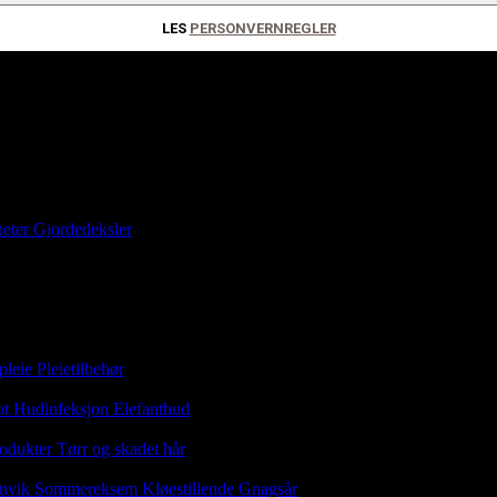
LES
PERSONVERNREGLER
eter
Gjordedeksler
pleie
Pleietilbehør
ot
Hudinfeksjon
Elefanthud
odukter
Tørr og skadet hår
nvik
Sommereksem
Kløestillende
Gnagsår