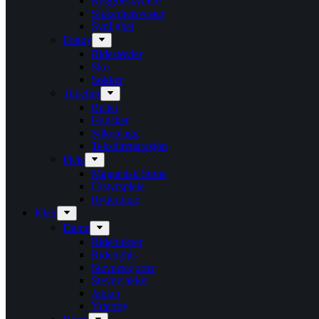
Ryggbeskyttere
Sikkerhetsvester
Synlighet
Fottøy
Ridestøvler
Sko
Sokker
Tilbehør
Belter
Hansker
Silkeplagg
Tekstilreparasjon
Pleie
Magnetisk Støtte
Utstyrspleie
Rytterpleie
Klær
Dame
Ridebukser
Ridetights
Stevneskjorter
Stevnejakker
Jakker
Yttertøy