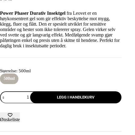
Power Phaser Durativ Insektgel
fra Leovet er en
høykonsentrert gel som gir effektiv beskyttelse mot mygg,
klegg, fluer og flått. Den er spesielt utviklet for sensitive
områder og hester som ikke tolererer spray. Gelen virker selv
ved svette og gir langvarig effekt. Medfølgende svamp gjør
påføringen enkel og presis uten å skitne til hendene. Perfekt for
daglig bruk i insektutsatte perioder.
Størrelse
: 500ml
500ml
LEGG I HANDLEKURV
Ønskeliste