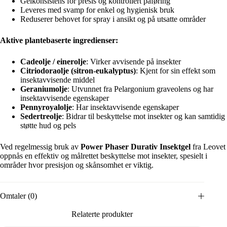
Gelkonsistens for presis og kontrollert påføring
Leveres med svamp for enkel og hygienisk bruk
Reduserer behovet for spray i ansikt og på utsatte områder
Aktive plantebaserte ingredienser:
Cadeolje / einerolje
: Virker avvisende på insekter
Citriodoraolje (sitron-eukalyptus)
: Kjent for sin effekt som
insektavvisende middel
Geraniumolje
: Utvunnet fra Pelargonium graveolens og har
insektavvisende egenskaper
Pennyroyalolje
: Har insektavvisende egenskaper
Sedertreolje
: Bidrar til beskyttelse mot insekter og kan samtidig
støtte hud og pels
Ved regelmessig bruk av
Power Phaser Durativ Insektgel
fra Leovet
oppnås en effektiv og målrettet beskyttelse mot insekter, spesielt i
områder hvor presisjon og skånsomhet er viktig.
Omtaler (0)
Relaterte produkter