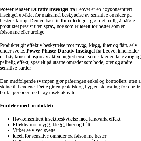
Power Phaser Durativ Insektgel
fra Leovet er en høykonsentrert
insektgel utviklet for maksimal beskyttelse av sensitive områder på
hestens kropp. Den gelbaserte formuleringen gjør det mulig å påføre
produktet presist uten spray, noe som er ideelt for hester som er
følsomme eller urolige.
Produktet gir effektiv beskyttelse mot mygg, klegg, fluer og flått, selv
under svette.
Power Phaser Durativ Insektgel
fra Leovet inneholder
en høy konsentrasjon av aktive ingredienser som sikrer en langvarig og
pålitelig effekt, spesielt på utsatte områder som hode, ører og andre
sensitive partier.
Den medfølgende svampen gjør påføringen enkel og kontrollert, uten å
skitne til hendene. Dette gir en praktisk og hygienisk løsning for daglig
bruk i perioder med høy insektaktivitet.
Fordeler med produktet:
Høykonsentrert insektbeskyttelse med langvarig effekt
Effektiv mot mygg, klegg, fluer og flått
Virker selv ved svette
Ideell for sensitive områder og følsomme hester