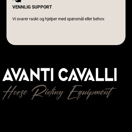
VENNLIG SUPPORT
Vi svarer raskt og hjelper med spørsmål eller behov.
Avanti Cavalli Wasmuth
E-post:
post@avanticavalli.no
Telefon:
+47 915 14 104
Organisasjonsnummer:
985 284 407