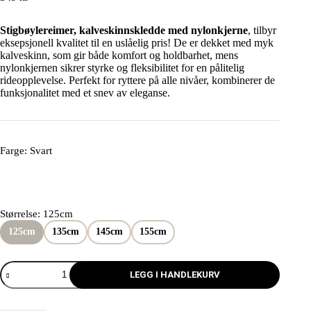
Stigbøylereimer, kalveskinnskledde med nylonkjerne
, tilbyr
eksepsjonell kvalitet til en uslåelig pris! De er dekket med myk
kalveskinn, som gir både komfort og holdbarhet, mens
nylonkjernen sikrer styrke og fleksibilitet for en pålitelig
rideopplevelse. Perfekt for ryttere på alle nivåer, kombinerer de
funksjonalitet med et snev av eleganse.
Farge
: Svart
Størrelse
: 125cm
125cm
135cm
145cm
155cm
LEGG I HANDLEKURV