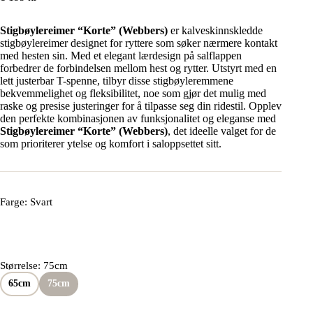
Stigbøylereimer “Korte” (Webbers)
er kalveskinnskledde
stigbøylereimer designet for ryttere som søker nærmere kontakt
med hesten sin. Med et elegant lærdesign på salflappen
forbedrer de forbindelsen mellom hest og rytter. Utstyrt med en
lett justerbar T-spenne, tilbyr disse stigbøyleremmene
bekvemmelighet og fleksibilitet, noe som gjør det mulig med
raske og presise justeringer for å tilpasse seg din ridestil. Opplev
den perfekte kombinasjonen av funksjonalitet og eleganse med
Stigbøylereimer “Korte” (Webbers)
, det ideelle valget for de
som prioriterer ytelse og komfort i saloppsettet sitt.
Farge
: Svart
Størrelse
: 75cm
65cm
75cm