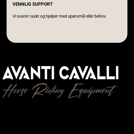
VENNLIG SUPPORT
Vi svarer raskt og hjelper med spørsmål eller behov.
Avanti Cavalli Wasmuth
E-post:
post@avanticavalli.no
Telefon:
+47 915 14 104
Organisasjonsnummer:
985 284 407