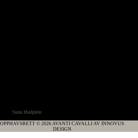
Sunn Hudpleie
OPPHAVSRETT © 2026 AVANTI CAVALLI AV INNOVUS
DESIGN