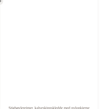
Stigbøylereimer, kalveskinnskledde med nylonkjerne