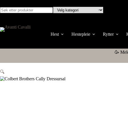
Hest
Hestepleie
Rytter
🥳 Mel
🔍