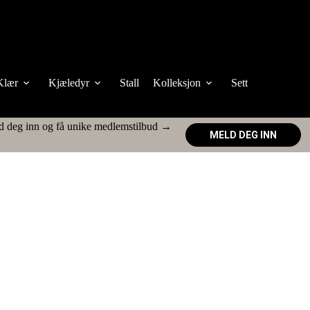
Klær
Kjæledyr
Stall
Kolleksjon
Sett
d deg inn og få unike medlemstilbud →
MELD DEG INN