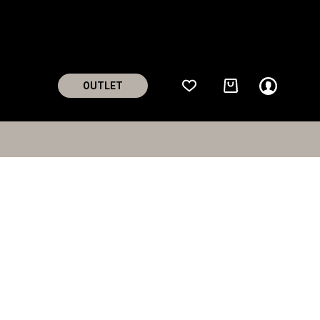
0
0
OUTLET