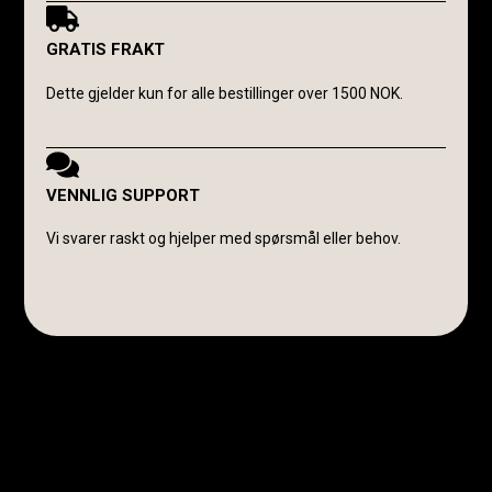
GRATIS FRAKT
Dette gjelder kun for alle bestillinger over 1500 NOK.
VENNLIG SUPPORT
Vi svarer raskt og hjelper med spørsmål eller behov.
Avanti Cavalli Wasmuth
E-post:
post@avanticavalli.no
Telefon:
+47 915 14 104
Organisasjonsnummer:
985 284 407