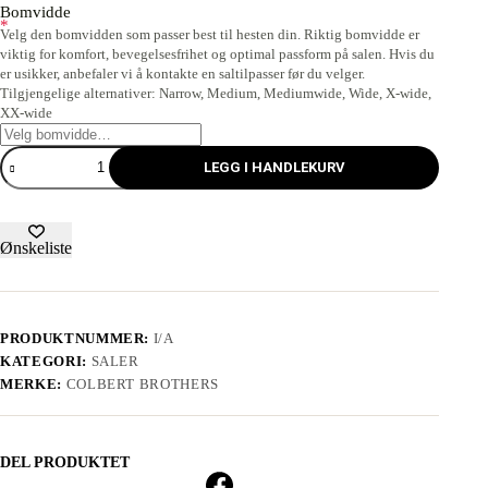
Bomvidde
*
Velg den bomvidden som passer best til hesten din. Riktig bomvidde er
viktig for komfort, bevegelsesfrihet og optimal passform på salen. Hvis du
er usikker, anbefaler vi å kontakte en saltilpasser før du velger.
Tilgjengelige alternativer: Narrow, Medium, Mediumwide, Wide, X-wide,
XX-wide
LEGG I HANDLEKURV
Ønskeliste
PRODUKTNUMMER:
I/A
KATEGORI:
SALER
MERKE:
COLBERT BROTHERS
DEL PRODUKTET