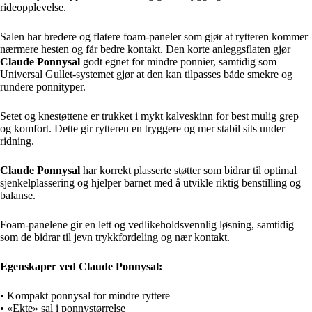
rideopplevelse.
Salen har bredere og flatere foam-paneler som gjør at rytteren kommer
nærmere hesten og får bedre kontakt. Den korte anleggsflaten gjør
Claude Ponnysal
godt egnet for mindre ponnier, samtidig som
Universal Gullet-systemet gjør at den kan tilpasses både smekre og
rundere ponnityper.
Setet og knestøttene er trukket i mykt kalveskinn for best mulig grep
og komfort. Dette gir rytteren en tryggere og mer stabil sits under
ridning.
Claude Ponnysal
har korrekt plasserte støtter som bidrar til optimal
sjenkelplassering og hjelper barnet med å utvikle riktig benstilling og
balanse.
Foam-panelene gir en lett og vedlikeholdsvennlig løsning, samtidig
som de bidrar til jevn trykkfordeling og nær kontakt.
Egenskaper ved Claude Ponnysal:
• Kompakt ponnysal for mindre ryttere
• «Ekte» sal i ponnystørrelse