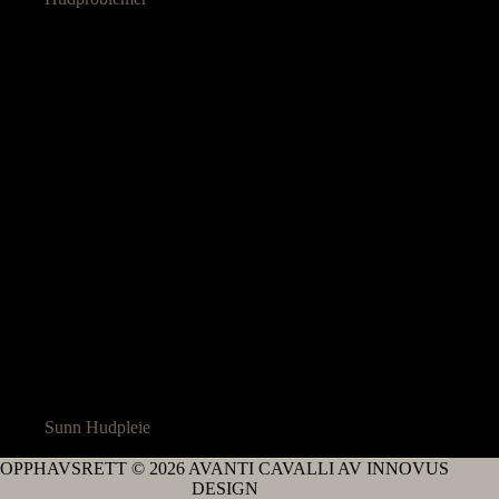
Sunn Hudpleie
OPPHAVSRETT © 2026 AVANTI CAVALLI AV INNOVUS
DESIGN