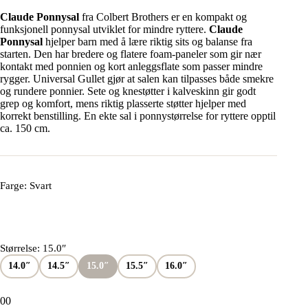
Claude Ponnysal
fra Colbert Brothers er en kompakt og
funksjonell ponnysal utviklet for mindre ryttere.
Claude
Ponnysal
hjelper barn med å lære riktig sits og balanse fra
starten. Den har bredere og flatere foam-paneler som gir nær
kontakt med ponnien og kort anleggsflate som passer mindre
rygger. Universal Gullet gjør at salen kan tilpasses både smekre
og rundere ponnier. Sete og knestøtter i kalveskinn gir godt
grep og komfort, mens riktig plasserte støtter hjelper med
korrekt benstilling. En ekte sal i ponnystørrelse for ryttere opptil
ca. 150 cm.
Farge
: Svart
Størrelse
: 15.0″
14.0″
14.5″
15.0″
15.5″
16.0″
0
0